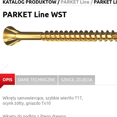
KATALOG PRODUKTÓW /
PARKET Line /
PARKET L
PARKET Line WST
OPIS
DANE TECHNICZNE
SZKICE, ZDJĘCIA
Wkręty samowiercące, szybkie wiertło T17,
ocynk żółty, gniazdo Tx10
Wkręty do podłóg z litego drewna